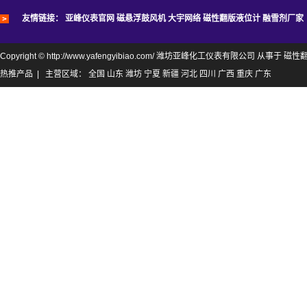
友情链接：
亚峰仪表官网
磁悬浮鼓风机
大宇网络
磁性翻版液位计
融雪剂厂家
Copyright © http://www.yafengyibiao.com/ 潍坊亚峰化工仪表有限公司 从事于
磁性
热推产品
| 主营区域：
全国
山东
潍坊
宁夏
新疆
河北
四川
广西
重庆
广东