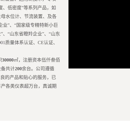
度、低密度”等系列产品，如
云母水位计、节流装置、及各
企业”、“国家级专精特新小巨
”、“山东省瞪羚企业”、“山东
001质量体系认证、CE认证、
积
30000
㎡，注册资本伍仟叁佰
设备共计
200
余台。公司遵循
优良的产品和贴心的服务，已
00:00
/
04:21
年产各类仪表超万台，真诚期