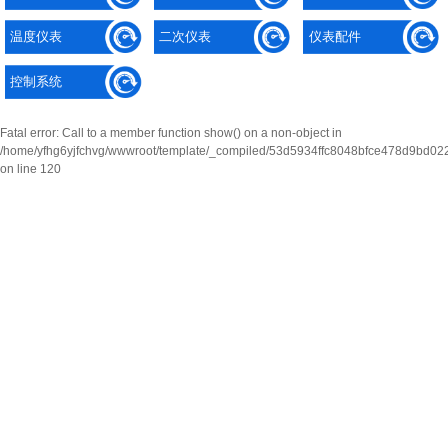
温度仪表
二次仪表
仪表配件
控制系统
Fatal error
: Call to a member function show() on a non-object in
/home/yfhg6yjfchvg/wwwroot/template/_compiled/53d5934ffc8048bfce478d9bd0220
on line
120