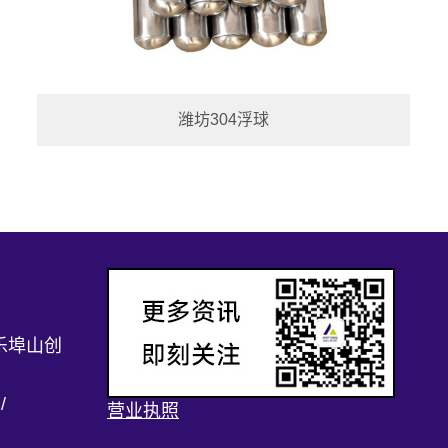
潍坊304浮球
乐埠山创
/
营业执照