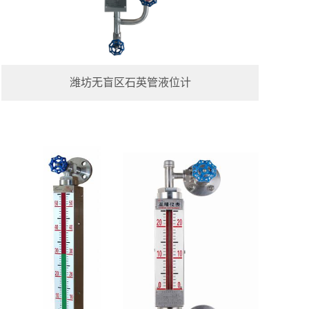
潍坊无盲区石英管液位计