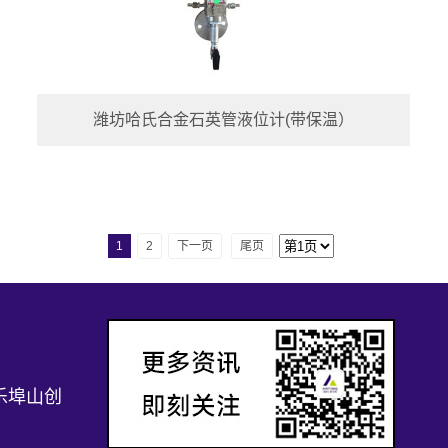
潍坊哈氏合金石英管液位计(带保温）
1
2
下一页
尾页
乐埠山创